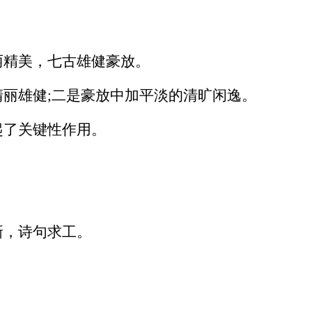
丽精美，七古雄健豪放。
丽雄健;二是豪放中加平淡的清旷闲逸。
起了关键性作用。
新，诗句求工。