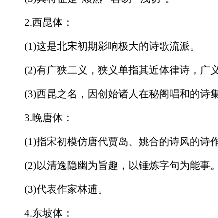
2.西昆体：
(1)这是北宋初期影响极大的诗歌流派。
(2)有广狭二义，狭义单指其近体律诗，广
(3)西昆之名，因创始诸人在秘阁唱和的诗
3.晚唐体：
(1)指宋初模仿唐代贾岛、姚合的诗风的诗
(2)以清逸隐幽为旨趣，以锤炼字句为能事
(3)代表作家林逋。
4.东坡体：