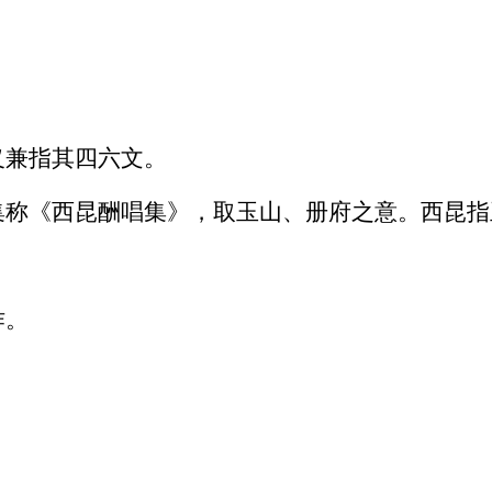
义兼指其四六文。
集称《西昆酬唱集》，取玉山、册府之意。西昆指
作。
。