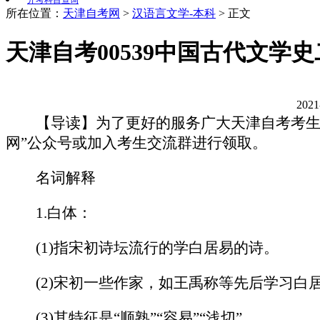
开考科目查询
所在位置：
天津自考网
>
汉语言文学-本科
>
正文
天津自考00539中国古代文学
202
【导读】为了更好的服务广大天津自考考生，
网”公众号或加入考生交流群进行领取。
名词解释
1.白体：
(1)指宋初诗坛流行的学白居易的诗。
(2)宋初一些作家，如王禹称等先后学习白居
(3)其特征是“顺熟”“容易”“浅切”。