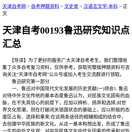
天津自考网
>
自考押题资料
>
文史类
>
汉语言文学-本科
> 正
文
天津自考00193鲁迅研究知识点
汇总
【导读】为了更好的服务广大天津自考考生，我们整理收
集了众多自考复习资料，仅供参考。获取完整版押题资料可咨
询关注“天津市自考网”公众号或加入考生交流群进行领取。
鲁迅研究第一部分
一、鲁迅对中国现代文化发展的历史贡献(一)领会1. 鲁迅
对待中外文化传统的基本态度鲁迅认为，对民族文化固有的血
脉，在不失其信心的前提下，应加以辨析、扬弃和选择;对世
界文化思潮，则在打破闭关锁国状态的基础上，应以积极的态
度区占有、选择和拿来;在这两条途径的相辅相成的结合中，
去创建中华民族的新文化。从这一基本构想出发，形成了鲁迅
一生的中外文化观：对中华民族文化中优化因素的传承和对外