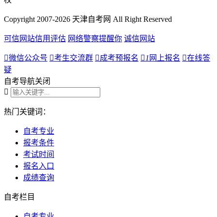
Copyright 2007-2026 天津自考网 All Right Reserved
可信网站信用评估
网络警察提醒你
诚信网站

微信公众号

考生交流群

成考预报名

1
网上报名

在线答
疑
自考导航
关闭

热门关键词：
自考专业
报考条件
考试时间
报名入口
成绩查询
自考栏目
自考专业