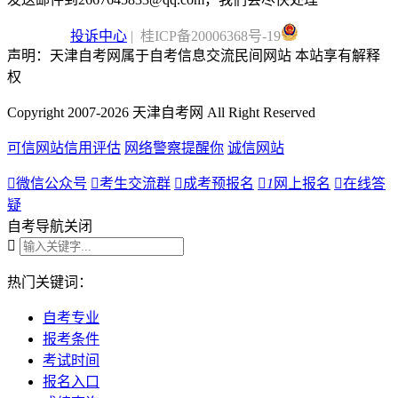
投诉中心
| 桂ICP备20006368号-19
声明：天津自考网属于自考信息交流民间网站 本站享有解释
权
Copyright 2007-2026 天津自考网 All Right Reserved
可信网站信用评估
网络警察提醒你
诚信网站

微信公众号

考生交流群

成考预报名

1
网上报名

在线答
疑
自考导航
关闭

热门关键词：
自考专业
报考条件
考试时间
报名入口