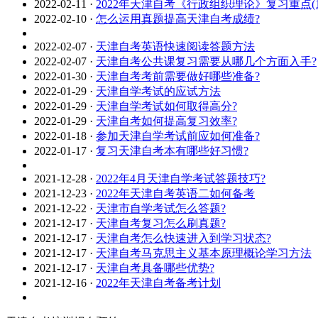
2022-02-11
·
2022年天津自考《行政组织理论》复习重点(1
2022-02-10
·
怎么运用真题提高天津自考成绩?
2022-02-07
·
天津自考英语快速阅读答题方法
2022-02-07
·
天津自考公共课复习需要从哪几个方面入手?
2022-01-30
·
天津自考考前需要做好哪些准备?
2022-01-29
·
天津自学考试的应试方法
2022-01-29
·
天津自学考试如何取得高分?
2022-01-29
·
天津自考如何提高复习效率?
2022-01-18
·
参加天津自学考试前应如何准备?
2022-01-17
·
复习天津自考本有哪些好习惯?
2021-12-28
·
2022年4月天津自学考试答题技巧?
2021-12-23
·
2022年天津自考英语二如何备考
2021-12-22
·
天津市自学考试怎么答题?
2021-12-17
·
天津自考复习怎么刷真题?
2021-12-17
·
天津自考怎么快速进入到学习状态?
2021-12-17
·
天津自考马克思主义基本原理概论学习方法
2021-12-17
·
天津自考具备哪些优势?
2021-12-16
·
2022年天津自考备考计划