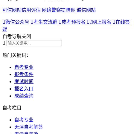
可信网站信用评估
网络警察提醒你
诚信网站

微信公众号

考生交流群

成考预报名

1
网上报名

在线答
疑
自考导航
关闭

热门关键词：
自考专业
报考条件
考试时间
报名入口
成绩查询
自考栏目
自考专业
天津自考解答