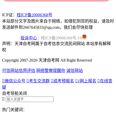
ICP证：
桂ICP备20006368号
本站部分文字及图片来自于网络，如侵犯到您的权益，请及时
发送邮件到2667645833@qq.com，我们会尽快处理
投诉中心
| 桂ICP备20006368号-19
声明：天津自考网属于自考信息交流民间网站 本站享有解释
权
Copyright 2007-2026 天津自考网 All Right Reserved
可信网站信用评估
网络警察提醒你
诚信网站

微信公众号

考生交流群

成考预报名

1
网上报名

在线答
疑
自考导航
关闭

热门关键词：