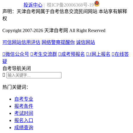
投诉中心
| 桂ICP备20006368号-19
声明：天津自考网属于自考信息交流民间网站 本站享有解释
权
Copyright 2007-2026 天津自考网 All Right Reserved
可信网站信用评估
网络警察提醒你
诚信网站

微信公众号

考生交流群

成考预报名

1
网上报名

在线答
疑
自考导航
关闭

热门关键词：
自考专业
报考条件
考试时间
报名入口
成绩查询