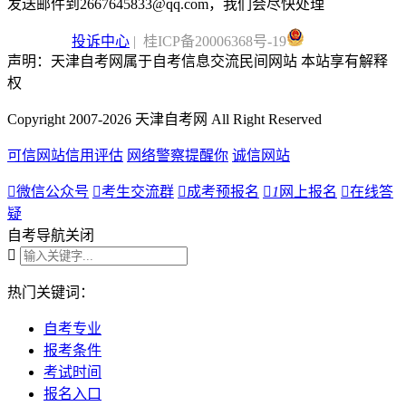
发送邮件到2667645833@qq.com，我们会尽快处理
投诉中心
| 桂ICP备20006368号-19
声明：天津自考网属于自考信息交流民间网站 本站享有解释
权
Copyright 2007-2026 天津自考网 All Right Reserved
可信网站信用评估
网络警察提醒你
诚信网站

微信公众号

考生交流群

成考预报名

1
网上报名

在线答
疑
自考导航
关闭

热门关键词：
自考专业
报考条件
考试时间
报名入口