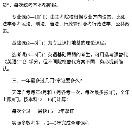
货"，每次统考基本都能报。
专业课(8—10门)：由主考院校根据专业方向设置，比如
法学要考民法、刑法、商法，行政管理要考行政法学、公共政
策。
基础课(2—3门)：为专业课打地基的理论课程。
选考课(3—5门)：英语基础薄弱的考生，可用选考课替代
《英语(二)》学分，但不同院校替代方案不同，务必提前确
认。
三、一年最多过几门?拿证要多久?
天津自考每年4月和10月各考一次，每次最多报4门，全年
上限8门。按本科12—16门计算：
每次全过 → 最快1.5—2年拿证
实际多数考生 → 2—3年完成全部课程